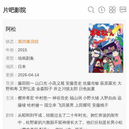
片吧影院
阿松
状态：
第25集完结
年份：
2015
类型：
动画剧集
地区：
日本
更新：
2026-04-14
导演：
藤田阳一
山口光
小高义规
安藤贵史
佐藤光敏
荻原露光
大
野和寿
又野弘道
金森阳子
井之川慎太郎
日色如夏
主演：
樱井孝宏
中村悠一
神谷浩史
福山润
小野大辅
入野自由
远
藤绫
铃村健一
国立幸
飞田展男
上田耀司
安藤桃子
剧情：
从昭和到平成，转眼过去了二十年时光。匆忙奔波的闹市
中，松野家的六胞胎不留神便长大了。他们分别是长男小松