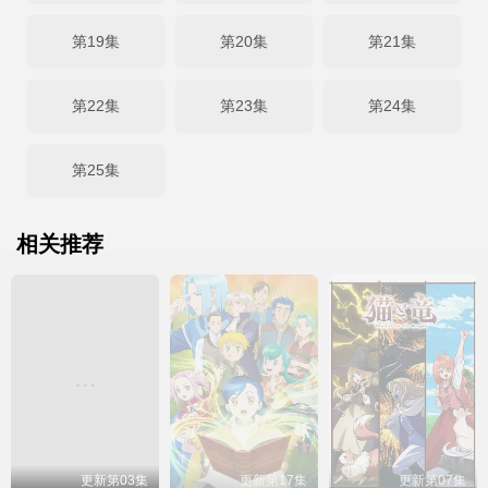
第19集
第20集
第21集
第22集
第23集
第24集
第25集
相关推荐
更新第03集
更新第17集
更新第07集