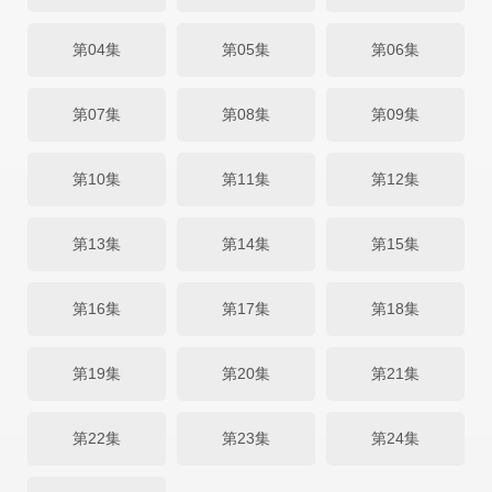
第04集
第05集
第06集
第07集
第08集
第09集
第10集
第11集
第12集
第13集
第14集
第15集
第16集
第17集
第18集
第19集
第20集
第21集
第22集
第23集
第24集