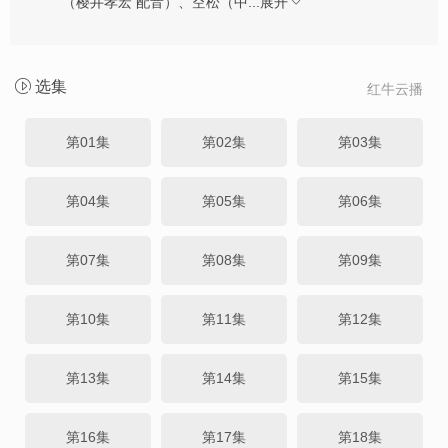
（樱井孝宏 配音）、空松（中...
展开
选集
红牛云播
第01集
第02集
第03集
第04集
第05集
第06集
第07集
第08集
第09集
第10集
第11集
第12集
第13集
第14集
第15集
第16集
第17集
第18集