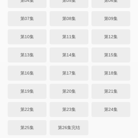
第04集
第05集
第06集
第07集
第08集
第09集
第10集
第11集
第12集
第13集
第14集
第15集
第16集
第17集
第18集
第19集
第20集
第21集
第22集
第23集
第24集
第25集
第26集完结