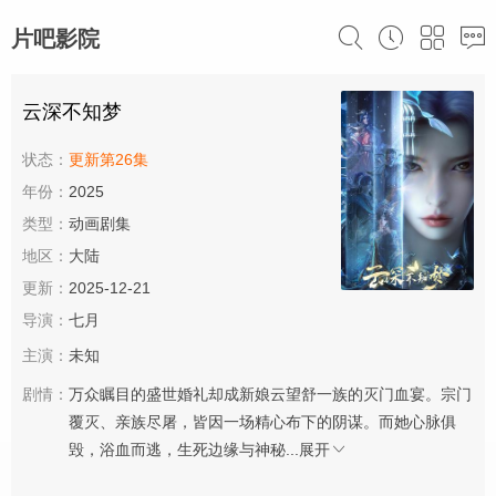
片吧影院
云深不知梦
状态：
更新第26集
年份：
2025
类型：
动画剧集
地区：
大陆
更新：
2025-12-21
导演：
七月
主演：
未知
剧情：
万众瞩目的盛世婚礼却成新娘云望舒一族的灭门血宴。宗门
覆灭、亲族尽屠，皆因一场精心布下的阴谋。而她心脉俱
毁，浴血而逃，生死边缘与神秘...
展开