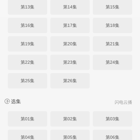
第13集
第14集
第15集
第16集
第17集
第18集
第19集
第20集
第21集
第22集
第23集
第24集
第25集
第26集
选集
闪电云播
第01集
第02集
第03集
第04集
第05集
第06集