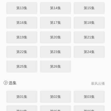
第13集
第14集
第15集
第16集
第17集
第18集
第19集
第20集
第21集
第22集
第23集
第24集
第25集
第26集
选集
暴风云播
第01集
第02集
第03集