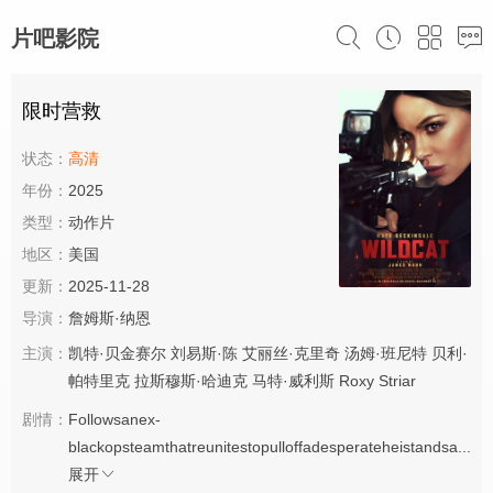
片吧影院
限时营救
状态：
高清
年份：
2025
类型：
动作片
地区：
美国
更新：
2025-11-28
导演：
詹姆斯·纳恩
主演：
凯特·贝金赛尔
刘易斯·陈
艾丽丝·克里奇
汤姆·班尼特
贝利·
帕特里克
拉斯穆斯·哈迪克
马特·威利斯
Roxy
Striar
剧情：
Followsanex-
blackopsteamthatreunitestopulloffadesperateheistandsa...
展开