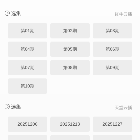
选集
红牛云播
第01期
第02期
第03期
第04期
第05期
第06期
第07期
第08期
第09期
第10期
选集
天堂云播
20251206
20251213
20251227