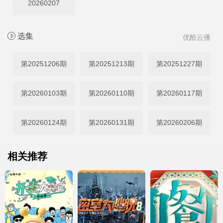
20260207
选集
优酷云播
第20251206期
第20251213期
第20251227期
第20260103期
第20260110期
第20260117期
第20260124期
第20260131期
第20260206期
相关推荐