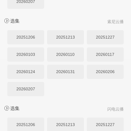
20260207
选集
索尼云播
20251206
20251213
20251227
20260103
20260110
20260117
20260124
20260131
20260206
20260207
选集
闪电云播
20251206
20251213
20251227