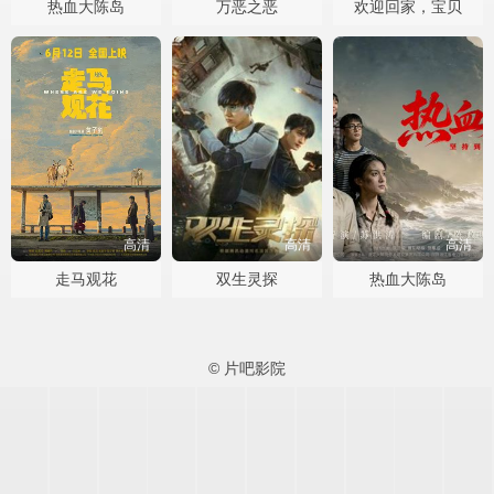
热血大陈岛
万恶之恶
欢迎回家，宝贝
高清
高清
高清
走马观花
双生灵探
热血大陈岛
© 片吧影院