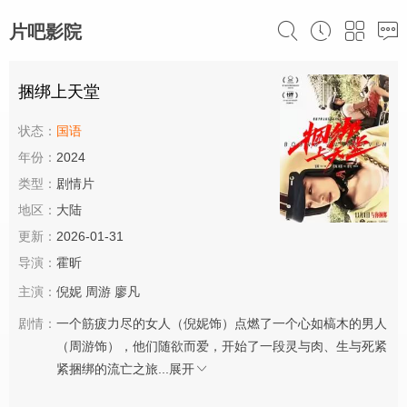
片吧影院
捆绑上天堂
状态：
国语
年份：
2024
类型：
剧情片
地区：
大陆
更新：
2026-01-31
导演：
霍昕
主演：
倪妮
周游
廖凡
剧情：
一个筋疲力尽的女人（倪妮饰）点燃了一个心如槁木的男人
（周游饰），他们随欲而爱，开始了一段灵与肉、生与死紧
紧捆绑的流亡之旅...
展开