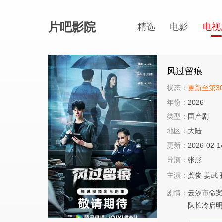
片吧影院
精选
电影
电视
风过留痕
状态：
更新至第3
年份：
2026
类型：
国产剧
地区：
大陆
更新：
2026-02-1
导演：
张彤
主演：
龚俊
姜武
剧情：
云汐市命
队长冷启明