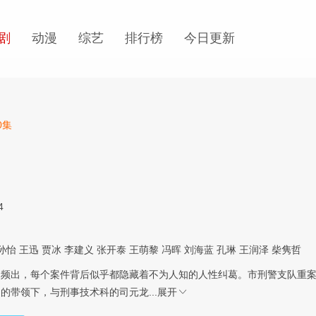
剧
动漫
综艺
排行榜
今日更新
0集
4
孙怡
王迅
贾冰
李建义
张开泰
王萌黎
冯晖
刘海蓝
孔琳
王润泽
柴隽哲
案频出，每个案件背后似乎都隐藏着不为人知的人性纠葛。市刑警支队重
的带领下，与刑事技术科的司元龙...
展开