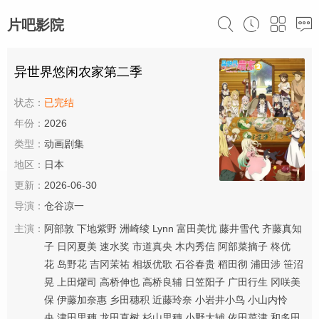
片吧影院
异世界悠闲农家第二季
状态：
已完结
年份：
2026
类型：
动画剧集
地区：
日本
更新：
2026-06-30
导演：
仓谷凉一
主演：
阿部敦
下地紫野
洲崎绫
Lynn
富田美忧
藤井雪代
齐藤真知
子
日冈夏美
速水奖
市道真央
木内秀信
阿部菜摘子
柊优
花
岛野花
吉冈茉祐
相坂优歌
石谷春贵
稻田彻
浦田涉
笹沼
晃
上田燿司
高桥伸也
高桥良辅
日笠阳子
广田行生
冈咲美
保
伊藤加奈惠
乡田穗积
近藤玲奈
小岩井小鸟
小山内怜
央
津田里穗
龙田直树
杉山里穗
小野大辅
依田菜津
和多田