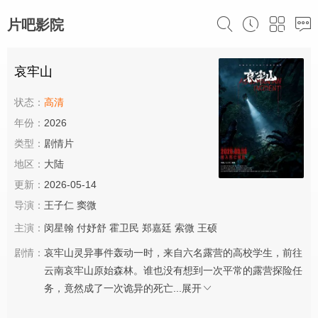
片吧影院
哀牢山
状态：
高清
年份：
2026
类型：
剧情片
地区：
大陆
更新：
2026-05-14
导演：
王子仁
窦微
主演：
闵星翰
付妤舒
霍卫民
郑嘉廷
索微
王硕
剧情：
哀牢山灵异事件轰动一时，来自六名露营的高校学生，前往
云南哀牢山原始森林。谁也没有想到一次平常的露营探险任
务，竟然成了一次诡异的死亡...
展开