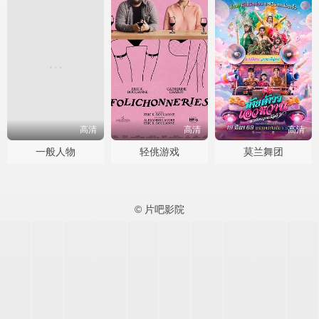
高清
高清
高清
一般人物
轻佻游戏
莫兰舞团
© 片吧影院