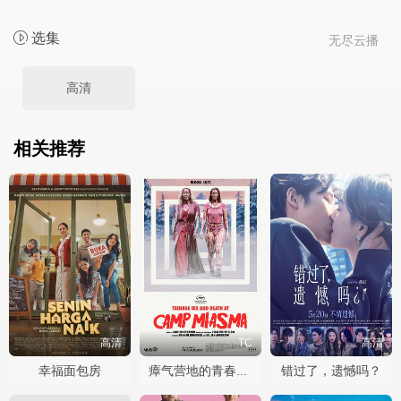
选集
无尽云播
高清
相关推荐
高清
TC
高清
幸福面包房
错过了，遗憾吗？
瘴气营地的青春性事与死亡