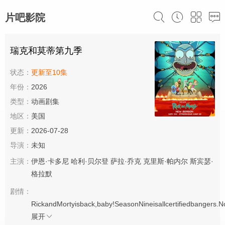
片吧影院
瑞克和莫蒂第九季
状态：
更新至10集
年份：
2026
类型：
动画剧集
地区：
美国
更新：
2026-07-28
导演：
未知
主演：
伊恩·卡多尼
哈利·贝尔登
萨拉·乔克
克里斯·帕内尔
斯宾瑟·
格拉默
剧情：
RickandMortyisback,baby!SeasonNineisallcertifiedbangers.No
展开