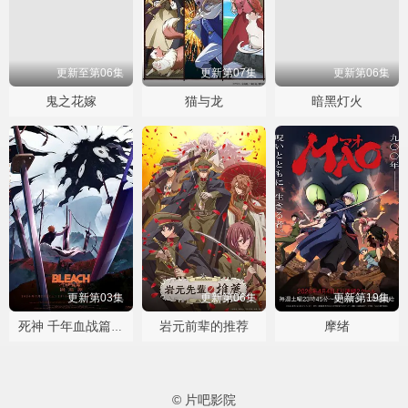
更新至第06集
更新第07集
更新第06集
鬼之花嫁
猫与龙
暗黑灯火
更新第03集
更新第06集
更新第19集
岩元前辈的推荐
摩绪
死神 千年血战篇 祸进谭
© 片吧影院