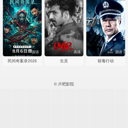
国语
高清
国语
民间奇案录2026
生灵
斩毒行动
© 片吧影院