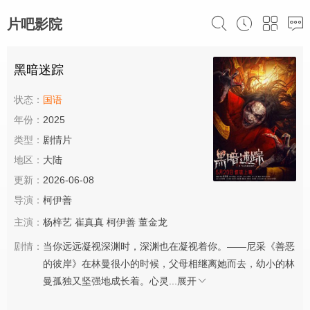
片吧影院
黑暗迷踪
状态：
国语
年份：
2025
类型：
剧情片
地区：
大陆
更新：
2026-06-08
导演：
柯伊善
主演：
杨梓艺
崔真真
柯伊善
董金龙
剧情：
当你远远凝视深渊时，深渊也在凝视着你。——尼采《善恶
的彼岸》在林曼很小的时候，父母相继离她而去，幼小的林
曼孤独又坚强地成长着。心灵...
展开