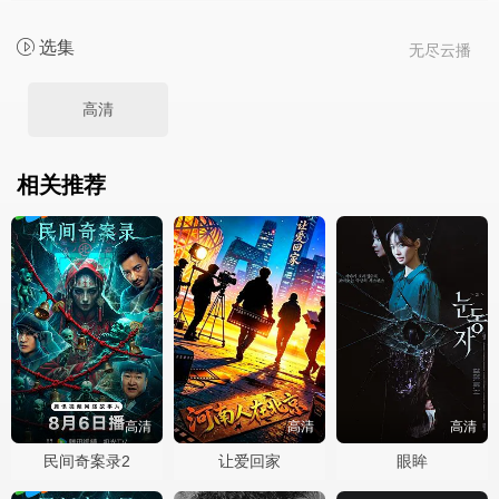
选集
无尽云播
高清
相关推荐
高清
高清
高清
民间奇案录2
让爱回家
眼眸