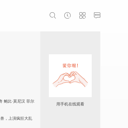
奇
鲍比·莫尼汉
菲尔
用手机在线观看
怪兽，上演疯狂大乱