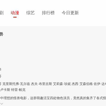
剧
动漫
综艺
排行榜
今日更新
兽
8
芬
芬
克里斯托弗·瓦尔兹
杰夫·布里吉斯
艾莉森·珍妮
杰西·艾森伯格
佐伊·达
·卢卡斯
特雷·帕克
心中理想的怪兽电影，这群萌趣活宝四处物色演员，竟然真的集齐了各式