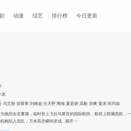
剧
动漫
综艺
排行榜
今日更新
5
小龙
科·乌艾斯
屈菁菁
刘峰超
任天野
陶海
夏若妍
高毅
洪爽
黄涛
班玛加
阳为挽回女友董璐，临时登上飞往乌莱亚的国际航班。航班上暗藏危机，
机舱陷入混乱，万米高空瞬间变成...
展开