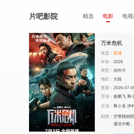
片吧影院
精选
电影
电视
万米危机
状态：
高清
年份：
2026
类型：
动作片
地区：
大陆
更新：
2026-07-0
导演：
秦鹏飞
释
主演：
释小龙
伊
剧情：
空警顾朝
通讯中断、