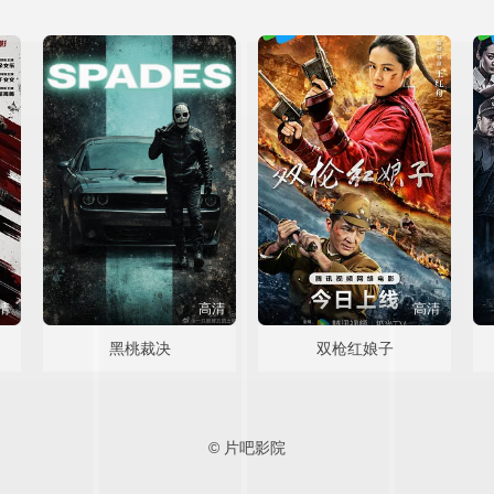
清
高清
高清
黑桃裁决
双枪红娘子
© 片吧影院