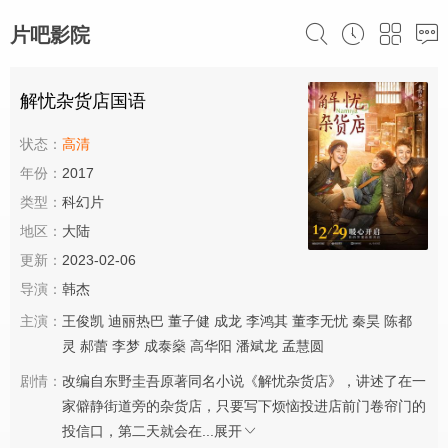
片吧影院
解忧杂货店国语
状态：
高清
年份：
2017
类型：
科幻片
地区：
大陆
更新：
2023-02-06
导演：
韩杰
主演：
王俊凯
迪丽热巴
董子健
成龙
李鸿其
董李无忧
秦昊
陈都
灵
郝蕾
李梦
成泰燊
高华阳
潘斌龙
孟慧圆
剧情：
改编自东野圭吾原著同名小说《解忧杂货店》，讲述了在一
家僻静街道旁的杂货店，只要写下烦恼投进店前门卷帘门的
投信口，第二天就会在...
展开