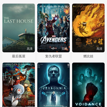
高清
完结
高清
最后孤屋
复仇者联盟
燃比娃