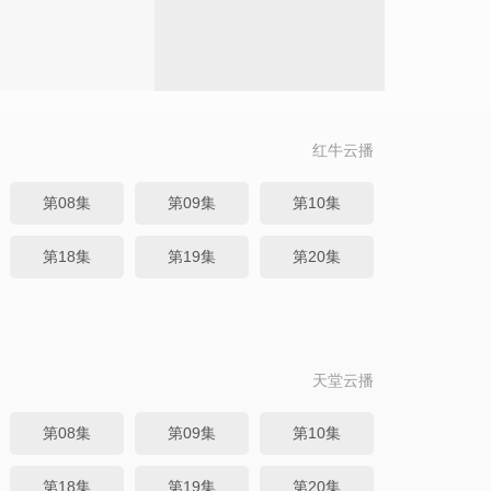
红牛云播
第08集
第09集
第10集
第18集
第19集
第20集
天堂云播
第08集
第09集
第10集
第18集
第19集
第20集