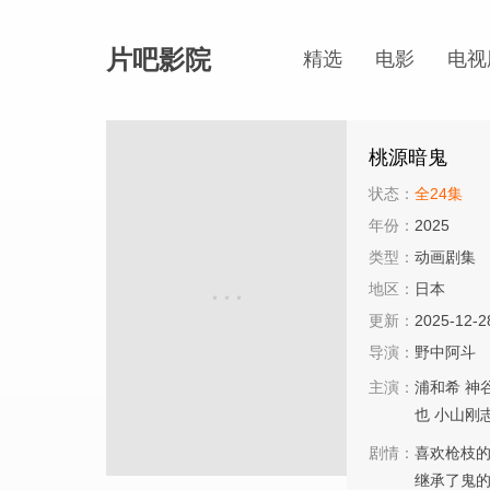
片吧影院
精选
电影
电视
桃源暗鬼
状态：
全24集
年份：
2025
类型：
动画剧集
地区：
日本
更新：
2025-12-2
导演：
野中阿斗
主演：
浦和希
神
也
小山刚
剧情：
喜欢枪枝
继承了鬼的