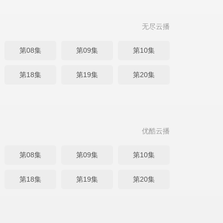
无尽云播
第08集
第09集
第10集
第18集
第19集
第20集
优酷云播
第08集
第09集
第10集
第18集
第19集
第20集