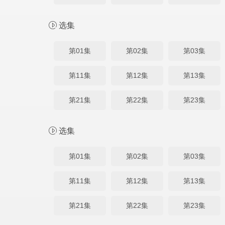
选集
第01集
第02集
第03集
第11集
第12集
第13集
第21集
第22集
第23集
选集
第01集
第02集
第03集
第11集
第12集
第13集
第21集
第22集
第23集