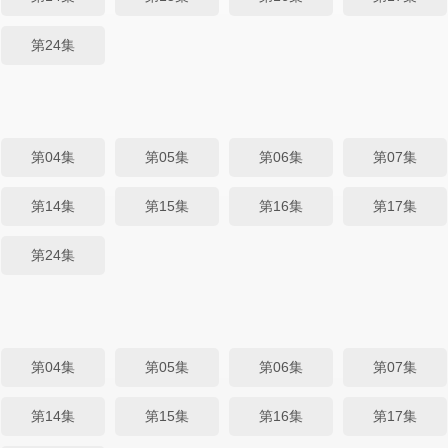
第24集
第04集
第05集
第06集
第07集
第14集
第15集
第16集
第17集
第24集
第04集
第05集
第06集
第07集
第14集
第15集
第16集
第17集