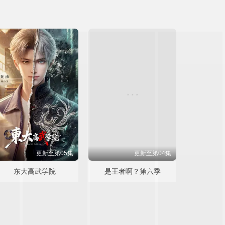
更新至第05集
更新至第04集
东大高武学院
是王者啊？第六季