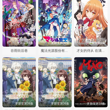
更新至第4集
更新至第06集
更新至第6集
谷雨街后巷
魔法光源股份有限公司第二季
才女的侍从 在满是高岭之花的贵族学校暗中照顾毫无生活自理能力的学院第一大小姐
更新至第06集
更新至第06集
更新至第19集