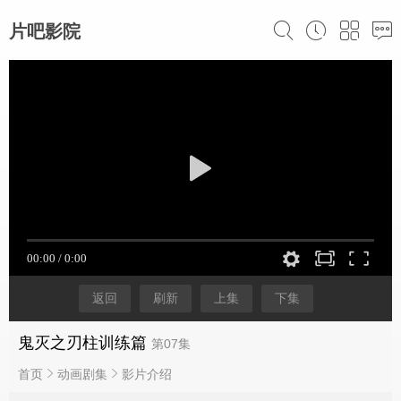
片吧影院
返回
刷新
上集
下集
鬼灭之刃柱训练篇
第07集
首页
动画剧集
影片介绍