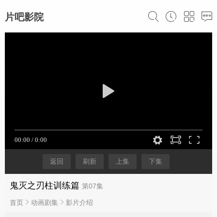
片吧影院
返回
刷新
上集
下集
鬼灭之刃柱训练篇
第07集
首页
动画剧集
影片介绍