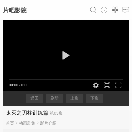
片吧影院
返回
刷新
上集
下集
鬼灭之刃柱训练篇
第03集
首页
动画剧集
影片介绍