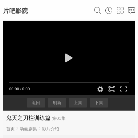
片吧影院
返回
刷新
上集
下集
鬼灭之刃柱训练篇
第01集
首页
动画剧集
影片介绍