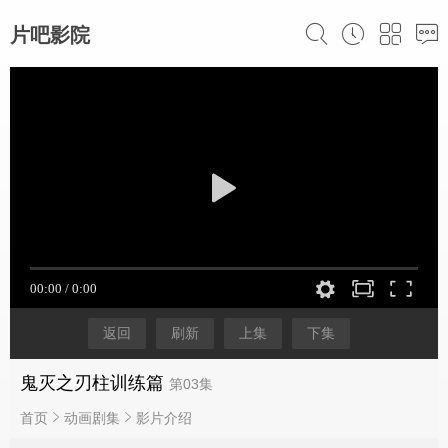
片吧影院
返回
刷新
上集
下集
鬼灭之刃柱训练篇
第03集
首页
动画剧集
影片介绍